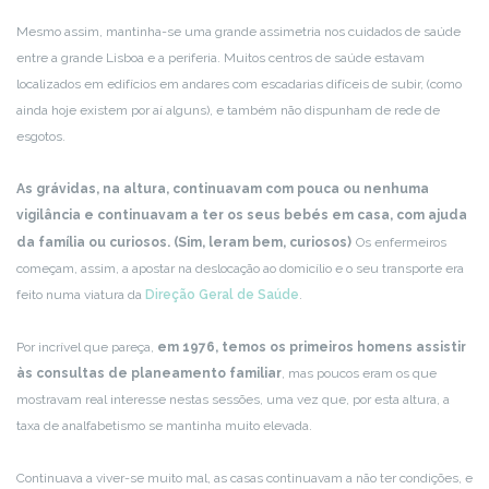
Mesmo assim, mantinha-se uma grande assimetria nos cuidados de saúde
entre a grande Lisboa e a periferia. Muitos centros de saúde estavam
localizados em edifícios em andares com escadarias difíceis de subir, (como
ainda hoje existem por aí alguns), e também não dispunham de rede de
esgotos.
As grávidas, na altura, continuavam com pouca ou nenhuma
vigilância e continuavam a ter os seus bebés em casa, com ajuda
da família ou curiosos. (Sim, leram bem, curiosos)
Os enfermeiros
começam, assim, a apostar na deslocação ao domicílio e o seu transporte era
feito numa viatura da
Direção Geral de Saúde
.
Por incrível que pareça,
em 1976, temos os primeiros homens assistir
às consultas de planeamento familiar
, mas poucos eram os que
mostravam real interesse nestas sessões, uma vez que, por esta altura, a
taxa de analfabetismo se mantinha muito elevada.
Continuava a viver-se muito mal, as casas continuavam a não ter condições, e