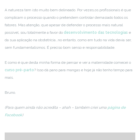
A natureza tem isto muito bem delineado. Por vezes,os profissionais é que
complicam o processo quando o pretendem controlar demasiado todos os
fatores. Mas atenção, que apesar de defender o processo mais natural
possível, sou totalmente a favor do
desenvolvimento das tecnologias
e
da sua aplicação na obstetrícia…no entanto, como em tudo na vida devia ser,
sem fundamentalismos. É preciso bom senso e responsabilidade.
E como é que desta minha forma de pensar e ver a maternidade comecei o
curso pré-parto
? Isso dá pano para mangas e hoje já não tenho tempo para
mais.
Bruno.
(Para quem ainda não acredita – ahah – também criei uma
página de
Facebook
)