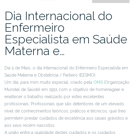
Dia Internacional do
Enfermeiro
Especialista em Saúde
Materna e…
Dia 5 de Maio, o dia Internacional do Enfermeiro Especialista em
Saúde Materna e Obstetrícia / Parteiro (EESMO).
Um dia, para mim muito especial, criado pela
OMS
(Organização
Mundial de Saúde) em 1991 com o objetivo de homenagear e
enaltecer o trabalho realizado por estes excelentes
profissionais. Profissionais que são detentores de um elevado
nível de conhecimentos teóricos, práticos e técnicos, que lhes
permitem prestar cuidados de excelência aos casais grávidos e
aos seus recém-nascidos.
A união entre a qualidade destes cuidados e os cuidados