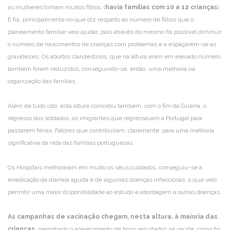
as mulheres tinham muitos filhos, (
havia famílias com 10 a 12 crianças
).
E foi, principalmente no que diz respeito ao número de filhos que o
planeamento familiar veio ajudar, pois através do mesmo foi possível diminuir
o número de nascimentos de crianças com problemas e a espaçarem-se as
gravidezes. Os abortos clandestinos, que na altura eram em elevado número,
também foram reduzidos, conseguindo-se, então, uma melhoria na
organização das famílias.
Além de tudo isto, esta altura coincidiu também, com o fim da Guerra, o
regresso dos soldados, os imigrantes que regressavam a Portugal para
passarem férias. Fatores que contribuíram, claramente, para uma melhoria
significativa da vida das famílias portuguesas.
Os Hospitais melhoraram em muito os seus cuidados, conseguiu-se a
erradicação da diarreia aguda e de algumas doenças infecciosas, o que veio
permitir uma maior disponibilidade ao estudo e abordagem a outras doenças.
As campanhas de vacinação chegam, nesta altura, à maioria das
crianças
, permitindo o aparecimento de bons resultados na saúde, como foi