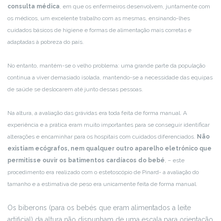
consulta médica
, em que os enfermeiros desenvolvem, juntamente com
os médicos, um excelente trabalho com as mesmas, ensinando-lhes
cuidados básicos de higiene e formas de alimentação mais corretas e
adaptadas à pobreza do país.
No entanto, mantém-se o velho problema: uma grande parte da população
continua a viver demasiado isolada, mantendo-se a necessidade das equipas
de saúde se deslocarem até junto dessas pessoas.
Na altura, a avaliação das grávidas era toda feita de forma manual. A
experiência e a prática eram muito importantes para se conseguir identificar
alterações e encaminhar para os hospitais com cuidados diferenciados.
Não
existiam ecógrafos, nem qualquer outro aparelho eletrónico que
permitisse ouvir os batimentos cardíacos do bebé
, – este
procedimento era realizado com o estetoscópio de Pinard- a avaliação do
tamanho e a estimativa de peso era unicamente feita de forma manual.
Os biberons (para os bebés que eram alimentados a leite
artificial) da altura não dispunham de uma escala para orientação