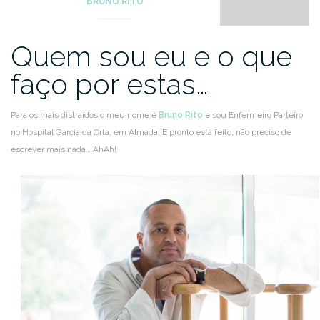
BRUNO RITO
Quem sou eu e o que
faço por estas…
Para os mais distraídos o meu nome é
Bruno Rito
e sou Enfermeiro Parteiro
no Hospital Garcia da Orta, em Almada. E pronto está feito, não preciso de
escrever mais nada… AhAh!