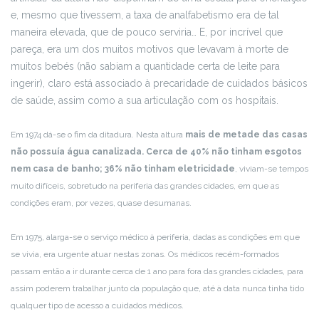
e, mesmo que tivessem, a taxa de analfabetismo era de tal
maneira elevada, que de pouco serviria… E, por incrível que
pareça, era um dos muitos motivos que levavam à morte de
muitos bebés (não sabiam a quantidade certa de leite para
ingerir), claro está associado à precaridade de cuidados básicos
de saúde, assim como a sua articulação com os hospitais.
Em 1974 dá-se o fim da ditadura. Nesta altura
mais de metade das casas
não possuía água canalizada. Cerca de 40% não tinham esgotos
nem casa de banho; 36% não tinham eletricidade
, viviam-se tempos
muito difíceis, sobretudo na periferia das grandes cidades, em que as
condições eram, por vezes, quase desumanas.
Em 1975, alarga-se o serviço médico à periferia, dadas as condições em que
se vivia, era urgente atuar nestas zonas. Os médicos recém-formados
passam então a ir durante cerca de 1 ano para fora das grandes cidades, para
assim poderem trabalhar junto da população que, até à data nunca tinha tido
qualquer tipo de acesso a cuidados médicos.