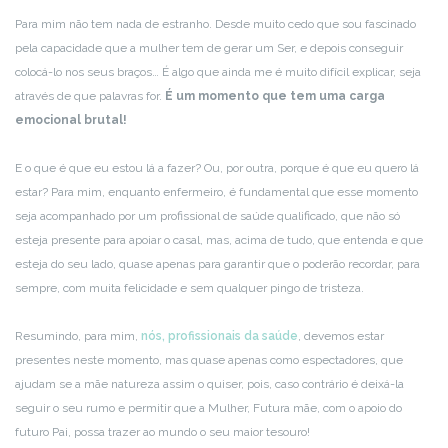
Para mim não tem nada de estranho. Desde muito cedo que sou fascinado
pela capacidade que a mulher tem de gerar um Ser, e depois conseguir
colocá-lo nos seus braços… É algo que ainda me é muito difícil explicar, seja
através de que palavras for.
É um momento que tem uma carga
emocional brutal!
E o que é que eu estou lá a fazer? Ou, por outra, porque é que eu quero lá
estar? Para mim, enquanto enfermeiro, é fundamental que esse momento
seja acompanhado por um profissional de saúde qualificado, que não só
esteja presente para apoiar o casal, mas, acima de tudo, que entenda e que
esteja do seu lado, quase apenas para garantir que o poderão recordar, para
sempre, com muita felicidade e sem qualquer pingo de tristeza.
Resumindo, para mim,
nós, profissionais da saúde
, devemos estar
presentes neste momento, mas quase apenas como espectadores, que
ajudam se a mãe natureza assim o quiser, pois, caso contrário é deixá-la
seguir o seu rumo e permitir que a Mulher, Futura mãe, com o apoio do
futuro Pai, possa trazer ao mundo o seu maior tesouro!