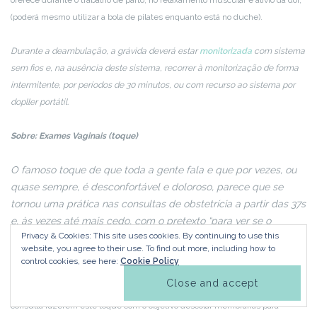
oferece durante o trabalho de parto, no relaxamento muscular e alívio da dor,
(poderá mesmo utilizar a bola de pilates enquanto está no duche).
Durante a deambulação, a grávida deverá estar
monitorizada
com sistema
sem fios e, na ausência deste sistema, recorrer à monitorização de forma
intermitente, por períodos de 30 minutos, ou com recurso ao sistema por
dopller portátil.
Sobre: Exames Vaginais (toque)
O famoso toque de que toda a gente fala e que por vezes, ou
quase sempre, é desconfortável e doloroso, parece que se
tornou uma prática nas consultas de obstetrícia a partir das 37s
e, às vezes até mais cedo, com o pretexto “para ver se o
Privacy & Cookies: This site uses cookies. By continuing to use this
trabalho de parto ainda está atrasado”.
website, you agree to their use.
To find out more, including how to
control cookies, see here:
Cookie Policy
Deverá conversar com o seu médico/a ou enfermeiro/a sobre este
procedimento antes do mesmo decidir fazer, pois é muito comum, na
consulta fazerem este toque com o objetivo descolar membranas para