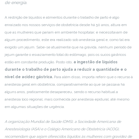
de energia.
A restrição de líquidos e alimentos durante o trabalho de parto é algo
enraizado nos nossos serviços de obstetrícia desde há 50 anos, altura em
que as mulheres que pariam em ambiente hospitalar, e necessitavam de
algum procedimento, este era realizado sob anestesia geral e, como tal era
exigido um jejum. Sabe-se atualmente que na grávida, nenhum período de
jejum garante o esvaziamento total do estômago, pois os sucos gástricos
estão em constante produção. Posto isto,
a ingestão de líquidos
durante o trabalho de parto ajuda a reduzir a quantidade e o
nível de acidez gástrica.
Para além disso, importa referir que o recurso à
anestesia geral em obstetrícia, comparativamente ao que se passava há
alguns anos, praticamente desapareceu, sendo o recurso habitual a
anestesia loco regional, mais conhecida por anestesia epidural, até mesmo
em algumas situações de urgência.
A organização Mundial de Saúde (OMS), a Sociedade Americana de
Anestesiologia (ASA) e o Colégio Americano de Obstetrícia (ACOG),
recomendam que sejam oferecidos líquidos às mulheres com gravidez de