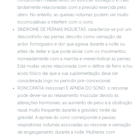
condicionam relaxamento do esfincter esofágico e mais
tardiamente relacionadas com a pressão exercida pelo
útero. No entanto, as queixas noturnas podem ser muito
incomodativas e interferir com o sono.
SÍNDROME DE PERNAS INQUIETAS: caracteriza-se por um
desconforto nas pernas descrito como sensação de
ardor, formigueiro e dor que agrava durante a noite ou
antes de deitar e que pode aliviar com os movimentos,
nomeadamente com a marcha e mexer/esticar as pernas.
Está muitas vezes relacionada com o défice de ferro e/ou
ácido fólico daí que a sua suplementação deva ser
considerada logo no período pré-concecional.
RONCOPATIA (ressonar) E APNEIA DO SONO: o ressonar
pode dever-se ao relaxamento muscular devido às
alterações hormonais, ao aumento de peso e à obstrução
nasal muito frequente durante a gravidez (rinite da
grávida). A apneia do sono corresponde a pausas
respiratórias noturnas associadas ao ressonar e sensação
de engasgamento durante a noite. Mulheres com