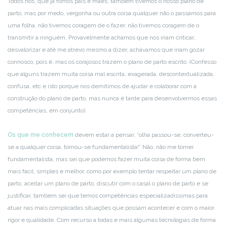
Todos nós, que já fomos pais e mães, também tivemos o nosso plano de
parto, mas por medo, vergonha ou outra coisa qualquer não o passámos para
uma folha, não tivemos coragem de o fazer, não tivemos coragem de o
transmitir a ninguém. Provavelmente achámos que nos iriam criticar,
desvalorizar e até me atrevo mesmo a dizer, achávamos que iriam gozar
connosco, pois é, mas os corajosos trazem o plano de parto escrito. (Confesso
que alguns trazem muita coisa mal escrita, exagerada, descontextualizada,
confusa, etc e isto porque nos demitimos de ajudar e colaborar com a
construção do plano de parto, mas nunca é tarde para desenvolvermos essas
competências, em conjunto).
Os que me conhecem
devem estar a pensar, “olha passou-se, converteu-
se a qualquer coisa, tornou-se fundamentalista!” Não, não me tornei
fundamentalista, mas sei que podemos fazer muita coisa de forma bem
mais fácil, simples e melhor, como por exemplo tentar respeitar um plano de
parto, aceitar um plano de parto, discutir com o casal o plano de parto e se
justificar, também sei que temos competências especializadíssimas para
atuar nas mais complicadas situações que possam acontecer e com o maior
rigor e qualidade. Com recurso a todas e mais algumas tecnologias de forma