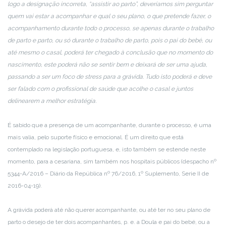
logo a designação incorreta, “assistir ao parto”, deveríamos sim perguntar
quem vai estar a acompanhar e qual o seu plano, o que pretende fazer, o
acompanhamento durante todo o processo, se apenas durante o trabalho
de parto e parto, ou só durante o trabalho de parto, pois o pai do bebé, ou
até mesmo o casal, poderá ter chegado à conclusão que no momento do
nascimento, este poderá não se sentir bem e deixará de ser uma ajuda,
passando a ser um foco de stress para a grávida. Tudo isto poderá e deve
ser falado com o profissional de saúde que acolhe o casal e juntos
delinearem a melhor estratégia.
É sabido que a presença de um acompanhante, durante o processo, é uma
mais valia, pelo suporte físico e emocional. É um direito que está
contemplado na legislação portuguesa, e, isto também se estende neste
momento, para a cesariana, sim também nos hospitais públicos (despacho nº
5344-A/2016 – Diário da República nº 76/2016, 1º Suplemento, Serie II de
2016-04-19).
A grávida poderá até não querer acompanhante, ou até ter no seu plano de
parto o desejo de ter dois acompanhantes, p. e. a Doula e pai do bebé, ou a