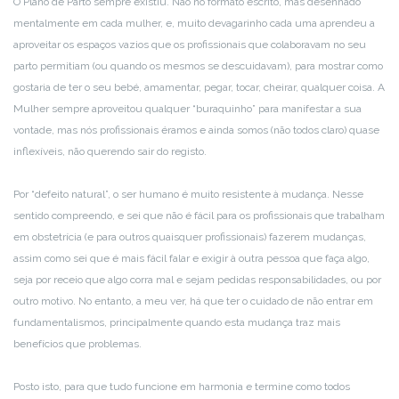
O Plano de Parto sempre existiu. Não no formato escrito, mas desenhado
mentalmente em cada mulher, e, muito devagarinho cada uma aprendeu a
aproveitar os espaços vazios que os profissionais que colaboravam no seu
parto permitiam (ou quando os mesmos se descuidavam), para mostrar como
gostaria de ter o seu bebé, amamentar, pegar, tocar, cheirar, qualquer coisa. A
Mulher sempre aproveitou qualquer “buraquinho” para manifestar a sua
vontade, mas nós profissionais éramos e ainda somos (não todos claro) quase
inflexíveis, não querendo sair do registo.
Por “defeito natural”, o ser humano é muito resistente à mudança. Nesse
sentido compreendo, e sei que não é fácil para os profissionais que trabalham
em obstetrícia (e para outros quaisquer profissionais) fazerem mudanças,
assim como sei que é mais fácil falar e exigir à outra pessoa que faça algo,
seja por receio que algo corra mal e sejam pedidas responsabilidades, ou por
outro motivo. No entanto, a meu ver, há que ter o cuidado de não entrar em
fundamentalismos, principalmente quando esta mudança traz mais
benefícios que problemas.
Posto isto, para que tudo funcione em harmonia e termine como todos