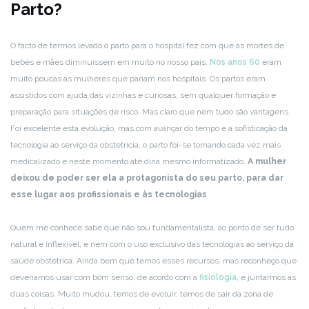
Parto?
O facto de termos levado o parto para o hospital fez com que as mortes de
bebés e mães diminuíssem em muito no nosso país.
Nos anos 60
eram
muito poucas as mulheres que pariam nos hospitais. Os partos eram
assistidos com ajuda das vizinhas e curiosas, sem qualquer formação e
preparação para situações de risco. Mas claro que nem tudo são vantagens.
Foi excelente esta evolução, mas com avançar do tempo e a sofisticação da
tecnologia ao serviço da obstetrícia, o parto foi-se tornando cada vez mais
medicalizado e neste momento até diria mesmo informatizado.
A mulher
deixou de poder ser ela a protagonista do seu parto, para dar
esse lugar aos profissionais e às tecnologias
.
Quem me conhece sabe que não sou fundamentalista, ao ponto de ser tudo
natural e inflexível, e nem com o uso exclusivo das tecnologias ao serviço da
saúde obstétrica. Ainda bem que temos esses recursos, mas reconheço que
deveríamos usar com bom senso, de acordo com a
fisiologia
, e juntarmos as
duas coisas. Muito mudou, temos de evoluir, temos de sair da zona de