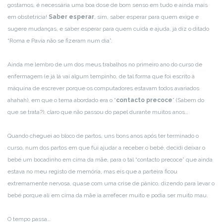
gostamos, é necessária uma boa dose de bom senso em tudo e ainda mais
em obstetrícia!
Saber esperar
, sim, saber esperar para quem exige e
sugere mudanças, e saber esperar para quem cuida e ajuda, já diz o ditado
“Roma e Pavia não se fizeram num dia”.
Ainda me lembro de um dos meus trabalhos no primeiro ano do curso de
enfermagem (e já lá vai algum tempinho, de tal forma que foi escrito à
máquina de escrever porque os computadores estavam todos avariados
ahahah), em que o tema abordado era o “
contacto precoce
” (Sabem do
que se trata?), claro que não passou do papel durante muitos anos…
Quando cheguei ao bloco de partos, uns bons anos após ter terminado o
curso, num dos partos em que fui ajudar a receber o bebé, decidi deixar o
bebé um bocadinho em cima da mãe, para o tal “contacto precoce” que ainda
estava no meu registo de memória, mas eis que a parteira ficou
extremamente nervosa, quase com uma crise de pânico, dizendo para levar o
bebé porque ali em cima da mãe ia arrefecer muito e podia ser muito mau.
O tempo passa…