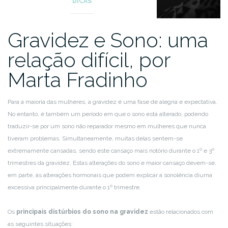
DICAS
Gravidez e Sono: uma
relação difícil, por
Marta Fradinho
Para a maioria das mulheres, a gravidez é uma fase de alegria e expectativa.
No entanto, é também um período em que o sono está alterado, podendo
traduzir-se por um sono não reparador mesmo em mulheres que nunca
tiveram problemas. Simultaneamente, muitas delas sentem-se
extremamente cansadas, sendo este cansaço mais notório durante o 1º e 3º
trimestres da gravidez. Estas alterações do sono e maior cansaço devem-se,
em parte, às alterações hormonais que podem explicar a sonolência diurna
excessiva principalmente durante o 1º trimestre.
Os
principais distúrbios do sono na gravidez
estão relacionados com
as seguintes situações: