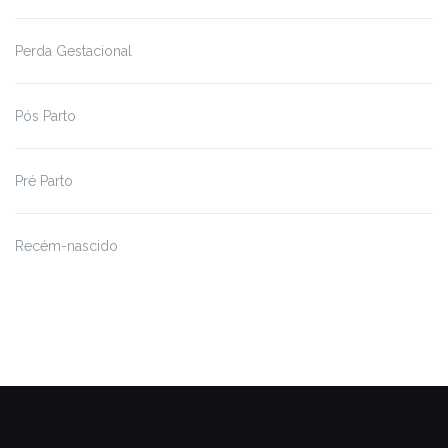
Perda Gestacional
Pós Parto
Pré Parto
Recém-nascido