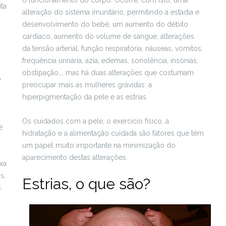
ta
alteração do sistema imunitário, permitindo a estadia e
desenvolvimento do bebé, um aumento do débito
cardíaco, aumento do volume de sangue, alterações
da tensão arterial, função respiratória, náuseas, vómitos,
frequência urinária, azia, edemas, sonolência, insónias,
obstipação…, mas há duas alterações que costumam
o
preocupar mais as mulheres grávidas: a
hiperpigmentação da pele e as estrias.
Os cuidados com a pele, o exercício físico, a
e
hidratação e a alimentação cuidada são fatores que têm
s
um papel muito importante na minimização do
aparecimento destas alterações.
xa
s,
Estrias, o que são?
s