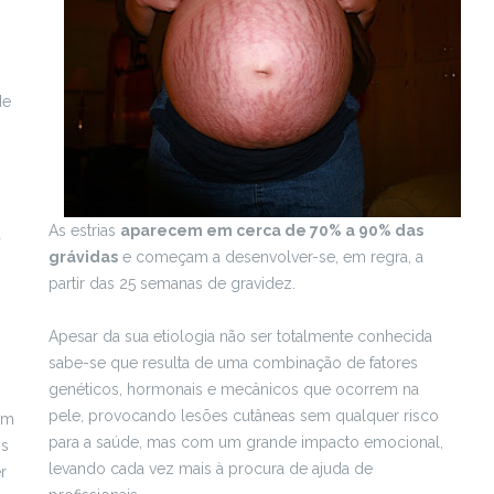
de
As estrias
aparecem em cerca de 70% a 90% das
a
grávidas
e começam a desenvolver-se, em regra, a
partir das 25 semanas de gravidez.
Apesar da sua etiologia não ser totalmente conhecida
sabe-se que resulta de uma combinação de fatores
genéticos, hormonais e mecânicos que ocorrem na
pele, provocando lesões cutâneas sem qualquer risco
am
para a saúde, mas com um grande impacto emocional,
os
levando cada vez mais à procura de ajuda de
r