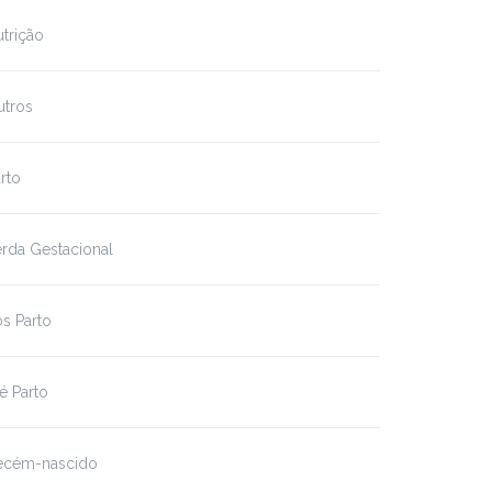
trição
utros
rto
rda Gestacional
s Parto
é Parto
ecém-nascido