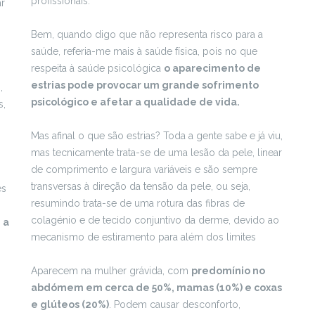
profissionais.
ar
Bem, quando digo que não representa risco para a
saúde, referia-me mais à saúde física, pois no que
respeita à saúde psicológica
o aparecimento de
estrias pode provocar um grande sofrimento
,
psicológico e afetar a qualidade de vida.
s,
m
Mas afinal o que são estrias? Toda a gente sabe e já viu,
mas tecnicamente trata-se de uma lesão da pele, linear
,
de comprimento e largura variáveis e são sempre
transversas à direção da tensão da pele, ou seja,
és
resumindo trata-se de uma rotura das fibras de
colagénio e de tecido conjuntivo da derme, devido ao
 a
mecanismo de estiramento para além dos limites
Aparecem na mulher grávida, com
predomínio no
abdómem em cerca de 50%, mamas (10%) e coxas
e glúteos (20%)
. Podem causar desconforto,