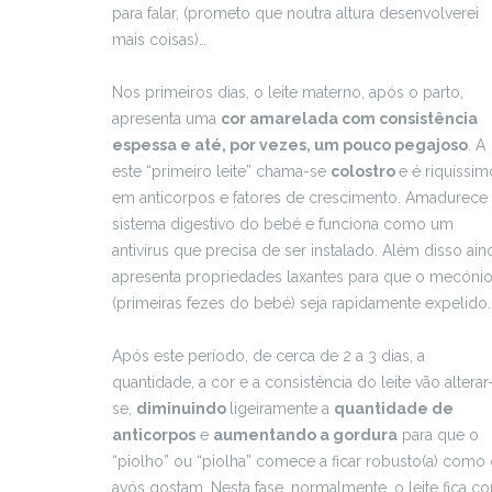
para falar, (prometo que noutra altura desenvolverei
mais coisas)…
Nos primeiros dias, o leite materno, após o parto,
apresenta uma
cor amarelada com consistência
espessa e até, por vezes, um pouco pegajoso
. A
este “primeiro leite” chama-se
colostro
e é riquíssim
em anticorpos e fatores de crescimento. Amadurece
sistema digestivo do bebé e funciona como um
antivírus que precisa de ser instalado. Além disso ain
apresenta propriedades laxantes para que o mecóni
(primeiras fezes do bebé) seja rapidamente expelido.
Após este período, de cerca de 2 a 3 dias, a
quantidade, a cor e a consistência do leite vão alterar
se,
diminuindo
ligeiramente a
quantidade de
anticorpos
e
aumentando a gordura
para que o
“piolho” ou “piolha” comece a ficar robusto(a) como
avós gostam. Nesta fase, normalmente, o leite fica c