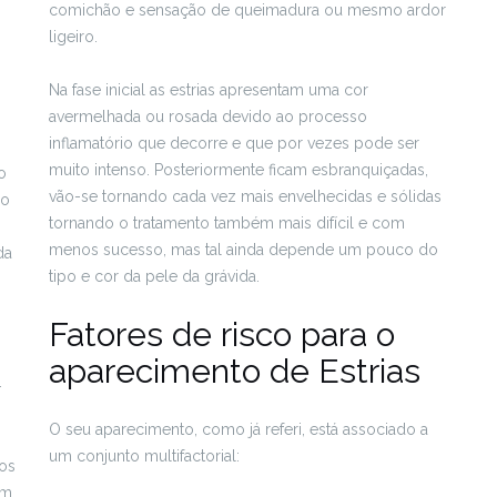
comichão e sensação de queimadura ou mesmo ardor
ligeiro.
Na fase inicial as estrias apresentam uma cor
avermelhada ou rosada devido ao processo
inflamatório que decorre e que por vezes pode ser
muito intenso. Posteriormente ficam esbranquiçadas,
o
vão-se tornando cada vez mais envelhecidas e sólidas
 o
tornando o tratamento também mais difícil e com
menos sucesso, mas tal ainda depende um pouco do
da
tipo e cor da pele da grávida.
o
Fatores de risco para o
aparecimento de Estrias
-
O seu aparecimento, como já referi, está associado a
um conjunto multifactorial:
 os
om