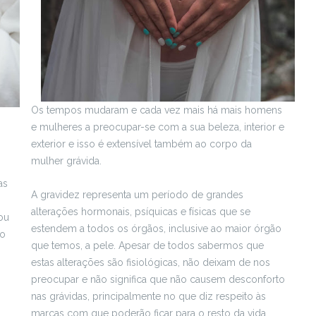
Os tempos mudaram e cada vez mais há mais homens
e mulheres a preocupar-se com a sua beleza, interior e
exterior e isso é extensível também ao corpo da
mulher grávida.
as
A gravidez representa um período de grandes
alterações hormonais, psíquicas e físicas que se
ou
estendem a todos os órgãos, inclusive ao maior órgão
to
que temos, a pele. Apesar de todos sabermos que
estas alterações são fisiológicas, não deixam de nos
preocupar e não significa que não causem desconforto
nas grávidas, principalmente no que diz respeito às
marcas com que poderão ficar para o resto da vida.