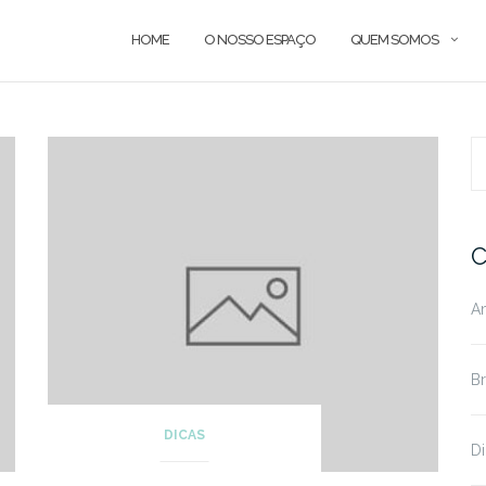
HOME
O NOSSO ESPAÇO
QUEM SOMOS
S
fo
C
A
Br
DICAS
Di