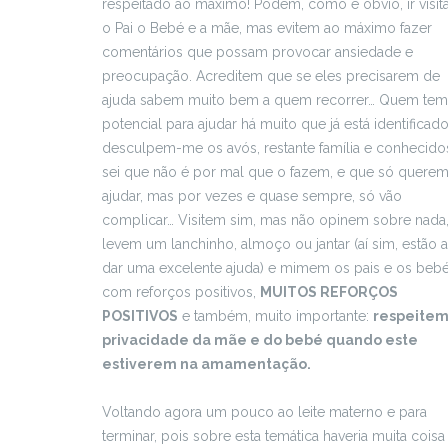
respeitado ao máximo! Podem, como é obvio, ir visit
o Pai o Bebé e a mãe, mas evitem ao máximo fazer
comentários que possam provocar ansiedade e
preocupação. Acreditem que se eles precisarem de
ajuda sabem muito bem a quem recorrer… Quem tem
potencial para ajudar há muito que já está identificado
desculpem-me os avós, restante família e conhecido
sei que não é por mal que o fazem, e que só quere
ajudar, mas por vezes e quase sempre, só vão
complicar… Visitem sim, mas não opinem sobre nada
levem um lanchinho, almoço ou jantar (aí sim, estão a
dar uma excelente ajuda) e mimem os pais e os beb
com reforços positivos,
MUITOS REFORÇOS
POSITIVOS
e também, muito importante:
respeitem
privacidade da mãe e do bebé quando este
estiverem na amamentação.
Voltando agora um pouco ao leite materno e para
terminar, pois sobre esta temática haveria muita coisa