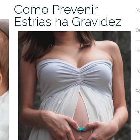
Como Prevenir
Nu
Estrias na Gravidez
O
Pa
Pe
Pó
Pr
R