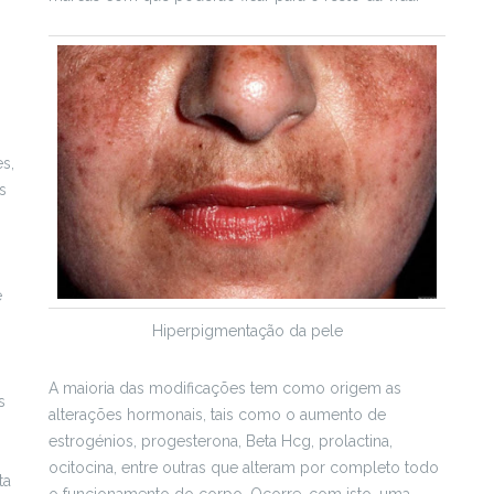
s,
s
e
Hiperpigmentação da pele
A maioria das modificações tem como origem as
s
alterações hormonais, tais como o aumento de
estrogénios, progesterona, Beta Hcg, prolactina,
ocitocina, entre outras que alteram por completo todo
ta
o funcionamento do corpo. Ocorre, com isto, uma