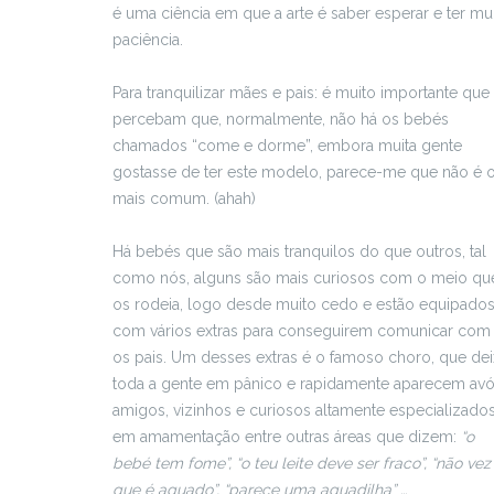
é uma ciência em que a arte é saber esperar e ter mui
paciência.
Para tranquilizar mães e pais: é muito importante que
percebam que, normalmente, não há os bebés
chamados “come e dorme”, embora muita gente
gostasse de ter este modelo, parece-me que não é 
mais comum. (ahah)
Há bebés que são mais tranquilos do que outros, tal
como nós, alguns são mais curiosos com o meio qu
os rodeia, logo desde muito cedo e estão equipado
com vários extras para conseguirem comunicar com
os pais. Um desses extras é o famoso choro, que dei
toda a gente em pânico e rapidamente aparecem avó
amigos, vizinhos e curiosos altamente especializado
em amamentação entre outras áreas que dizem:
“o
bebé tem fome”, “o teu leite deve ser fraco”, “não vez
que é aguado”, “parece uma aguadilha” …