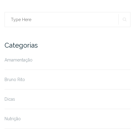
SE
Search
for:
Categorias
Amamentação
Bruno Rito
Dicas
Nutrição