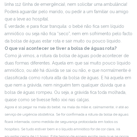
linha 112 (linha de emergência), nem solicitar uma ambulância!
Poderá aguardar pelo marido, ou pedir a um familiar ou amigo
que a leve ao hospital.
É verdade, e para ficar tranquila: o bebé não fica sem líquido
amniótico ou seja não fica “seco”, nem em sofrimento pelo facto
da bolsa de águas estar rota e sair muito ou pouco líquido.
O que vai acontecer se tiver a bolsa de águas rota?
Como já vimos, a rotura da bolsa de águas pode acontecer de
duas formas diferentes. Aquela em que sai muito pouco líquido
amniótico, ou até há dúvida se sai ou não, e que normalmente é
classificada como rotura alta da bolsa de águas. E há aquela em
que nem a grávida, nem ninguém tem qualquer dúvida que a
bolsa de águas rompeu. Ou seja, a grávida fica toda molhada,
quase como se tivesse feito xixi nas calças.
Agora é só pegar na mala do bebé, na mala da mãe e, calmamente, ir até ao
serviço de urgência obstétrica. Se for confirmada a rotura da bolsa de águas
ficará internada, como medida de segurança protocolada em todos os
hospitais. Se tudo estiver bem e o líquido amniótico for de cor clara, irá
aguardar cerca de 12 horas. Este tempo de espera existe para que se possa