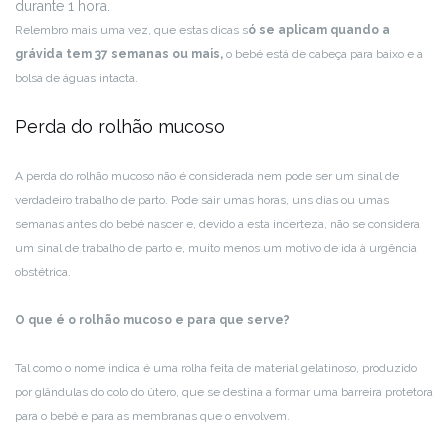
durante 1 hora.
Relembro mais uma vez, que estas dicas s
ó se aplicam quando a
grávida tem 37 semanas ou mais,
o bebé está de cabeça para baixo e a
bolsa de águas intacta.
Perda do rolhão mucoso
A perda do rolhão mucoso não é considerada nem pode ser um sinal de
verdadeiro trabalho de parto. Pode sair umas horas, uns dias ou umas
semanas antes do bebé nascer e, devido a esta incerteza, não se considera
um sinal de trabalho de parto e, muito menos um motivo de ida à urgência
obstétrica.
O que é o rolhão mucoso e para que serve?
Tal como o nome indica é uma rolha feita de material gelatinoso, produzido
por glândulas do colo do útero, que se destina a formar uma barreira protetora
para o bebé e para as membranas que o envolvem.