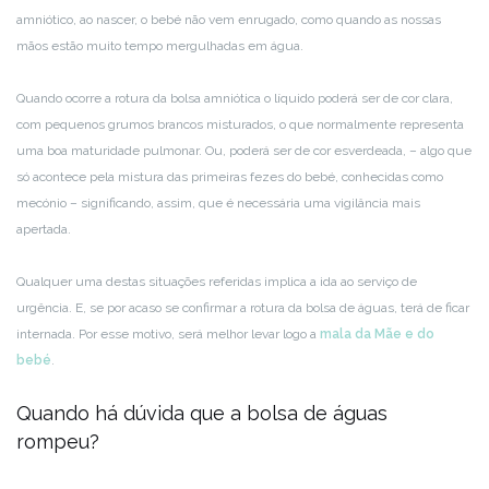
amniótico, ao nascer, o bebé não vem enrugado, como quando as nossas
mãos estão muito tempo mergulhadas em água.
Quando ocorre a rotura da bolsa amniótica o líquido poderá ser de cor clara,
com pequenos grumos brancos misturados, o que normalmente representa
uma boa maturidade pulmonar. Ou, poderá ser de cor esverdeada, – algo que
só acontece pela mistura das primeiras fezes do bebé, conhecidas como
mecónio – significando, assim, que é necessária uma vigilância mais
apertada.
Qualquer uma destas situações referidas implica a ida ao serviço de
urgência. E, se por acaso se confirmar a rotura da bolsa de águas, terá de ficar
internada. Por esse motivo, será melhor levar logo a
mala da Mãe e do
bebé
.
Quando há dúvida que a bolsa de águas
rompeu?