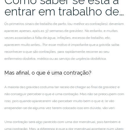
entrar em trabalho de…
Os primeiros sinais de trabalho de parto, (ou melhor as contrações), deveriam
aparecer, apenas, após as 37 semanas de gravidez. No entanto, e muitas
vezes associadas à falta de água, infeções, excesso de trabalho, etc,
aparecem muito antes… Por esse motivo é importante que a grávida saiba
reconhecer o que são contrações, para rapidamente recorrer ao seu
enfermeiro obstetra, médico ou ao serviço de urgência obstétrica.
Mas afinal, o que é uma contração?
A maioria das grávidas costuma ter receio de chegar ao final da gravidez e
não conseguir perceber o que é uma contração. Mas não se preocupem com
isso, pois quando aparecerem vão perceber muito bem o que é, (e vão
arrepender-se de alguma vez terem colocado isso em dúvida, vão ver).
Uma contração será algo parecido com uma dor menstrual, pois também é
uma contração. Mas, a diferença é que a dor menstrual acontece num útero