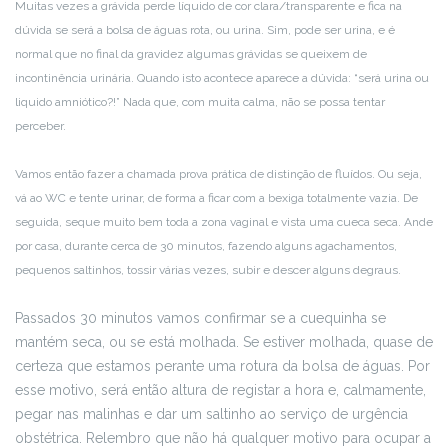
Muitas vezes a grávida perde líquido de cor clara/transparente e fica na
dúvida se será a bolsa de águas rota, ou urina. Sim, pode ser urina, e é
normal que no final da gravidez algumas grávidas se queixem de
incontinência urinária. Quando isto acontece aparece a dúvida: “será urina ou
liquido amniótico?!” Nada que, com muita calma, não se possa tentar
perceber.
Vamos então fazer a chamada prova prática de distinção de fluídos. Ou seja,
vá ao WC e tente urinar, de forma a ficar com a bexiga totalmente vazia. De
seguida, seque muito bem toda a zona vaginal e vista uma cueca seca. Ande
por casa, durante cerca de 30 minutos, fazendo alguns agachamentos,
pequenos saltinhos, tossir várias vezes, subir e descer alguns degraus.
Passados 30 minutos vamos confirmar se a cuequinha se
mantém seca, ou se está molhada. Se estiver molhada, quase de
certeza que estamos perante uma rotura da bolsa de águas. Por
esse motivo, será então altura de registar a hora e, calmamente,
pegar nas malinhas e dar um saltinho ao serviço de urgência
obstétrica. Relembro que não há qualquer motivo para ocupar a