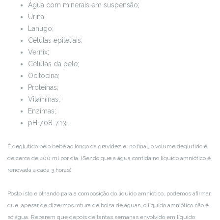
Água com minerais em suspensão;
Urina;
Lanugo;
Células epiteliais;
Vernix;
Células da pele;
Ocitocina;
Proteínas;
Vitaminas;
Enzimas;
pH 7.08-7.13.
É deglutido pelo bebé ao longo da gravidez e, no final, o volume deglutido é
de cerca de 400 ml por dia. (Sendo que a água contida no líquido amniótico é
renovada a cada 3 horas).
Posto isto e olhando para a composição do líquido amniótico, podemos afirmar
que, apesar de dizermos rotura de bolsa de águas, o líquido amniótico não é
só água. Reparem que depois de tantas semanas envolvido em líquido