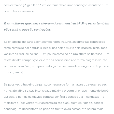
com cerca de 50 gr e 8 a 10 cm de tamanho e uma contração, acontece num
útero dez vezes maior.
E as mulheres que nunca tiveram dores menstruais? Sim, estas também
vão sentir o que são contrações.
Se o trabalho de parto acontecer de forma natural, as primeiras contrações
terão níveis de dor graduais. Isto é, não serão muito dolorosas no início, mas
vão intensificar-se no final. (Um pouco como se de um atleta se tratasse… um
atleta de alta competição, que faz os seus treinos de forma progressiva, até
ao dia da prova final, em que o esforço físico e o nível de exigência da prova é
muito grande).
Se possível, o trabalho de parto, começará de forma natural, devagar, ao seu
ritmo, até atingir a sua intensidade máxima e permitir o nascimento do bebé.
Ou seja, a barriga da grávida começa por ficar apenas dura – contração – e
mais tarde, (por vezes muitas horas ou até dias), além da rigidez, poderá
sentir algum desconforto na parte da frente e/ou costas, até serem mais