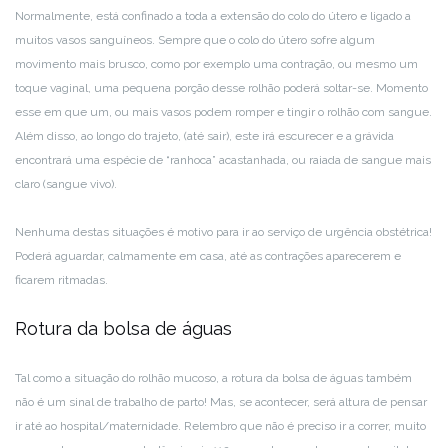
Normalmente, está confinado a toda a extensão do colo do útero e ligado a
muitos vasos sanguíneos. Sempre que o colo do útero sofre algum
movimento mais brusco, como por exemplo uma contração, ou mesmo um
toque vaginal, uma pequena porção desse rolhão poderá soltar-se. Momento
esse em que um, ou mais vasos podem romper e tingir o rolhão com sangue.
Além disso, ao longo do trajeto, (até sair), este irá escurecer e a grávida
encontrará uma espécie de “ranhoca” acastanhada, ou raiada de sangue mais
claro (sangue vivo).
Nenhuma destas situações é motivo para ir ao serviço de urgência obstétrica!
Poderá aguardar, calmamente em casa, até as contrações aparecerem e
ficarem ritmadas.
Rotura da bolsa de águas
Tal como a situação do rolhão mucoso, a rotura da bolsa de águas também
não é um sinal de trabalho de parto! Mas, se acontecer, será altura de pensar
ir até ao hospital/maternidade. Relembro que não é preciso ir a correr, muito