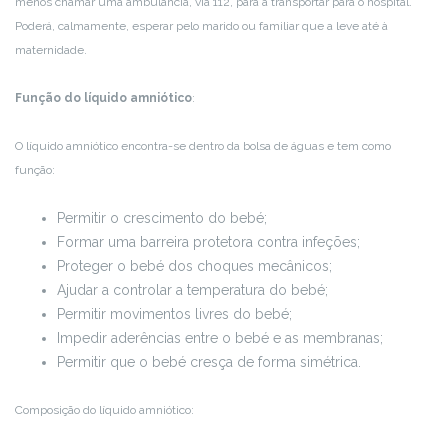
menos chamar uma ambulância, via 112, para a transportar para o hospital.
Poderá, calmamente, esperar pelo marido ou familiar que a leve até à
maternidade.
Função do líquido amniótico
:
O líquido amniótico encontra-se dentro da bolsa de águas e tem como
função:
Permitir o crescimento do bebé;
Formar uma barreira protetora contra infeções;
Proteger o bebé dos choques mecânicos;
Ajudar a controlar a temperatura do bebé;
Permitir movimentos livres do bebé;
Impedir aderências entre o bebé e as membranas;
Permitir que o bebé cresça de forma simétrica.
Composição do líquido amniótico: