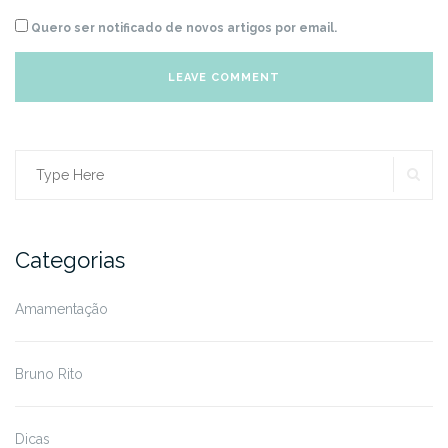
Quero ser notificado de novos artigos por email.
SE
Search
for:
Categorias
Amamentação
Bruno Rito
Dicas