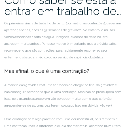
entrar em trabalho de…
Os primeiros sinais de trabalho de parto, (ou melhor as contrações), deveriam
aparecer, apenas, após as 37 semanas de gravidez. No entanto, e muitas
vezes associadas à falta de água, infeções, excesso de trabalho, etc,
aparecem muito antes… Por esse motivo é importante que a grávida saiba
reconhecer o que são contrações, para rapidamente recorrer ao seu
enfermeiro obstetra, médico ou ao serviço de urgência obstétrica.
Mas afinal, o que é uma contração?
A maioria das grávidas costuma ter receio de chegar ao final da gravidez e
não conseguir perceber o que é uma contração. Mas não se preocupem com
isso, pois quando aparecerem vão perceber muito bem o que é, (e vão
arrepender-se de alguma vez terem colocado isso em dúvida, vão ver).
Uma contração será algo parecido com uma dor menstrual, pois também é
uma contração. Mas, a diferença é que a dor menstrual acontece num útero