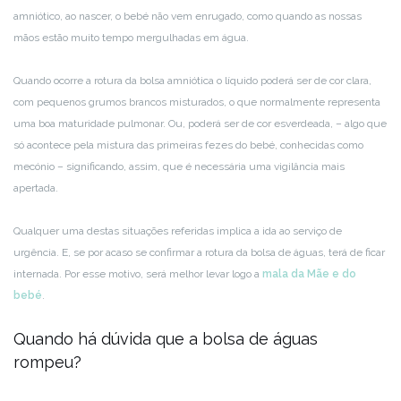
amniótico, ao nascer, o bebé não vem enrugado, como quando as nossas
mãos estão muito tempo mergulhadas em água.
Quando ocorre a rotura da bolsa amniótica o líquido poderá ser de cor clara,
com pequenos grumos brancos misturados, o que normalmente representa
uma boa maturidade pulmonar. Ou, poderá ser de cor esverdeada, – algo que
só acontece pela mistura das primeiras fezes do bebé, conhecidas como
mecónio – significando, assim, que é necessária uma vigilância mais
apertada.
Qualquer uma destas situações referidas implica a ida ao serviço de
urgência. E, se por acaso se confirmar a rotura da bolsa de águas, terá de ficar
internada. Por esse motivo, será melhor levar logo a
mala da Mãe e do
bebé
.
Quando há dúvida que a bolsa de águas
rompeu?