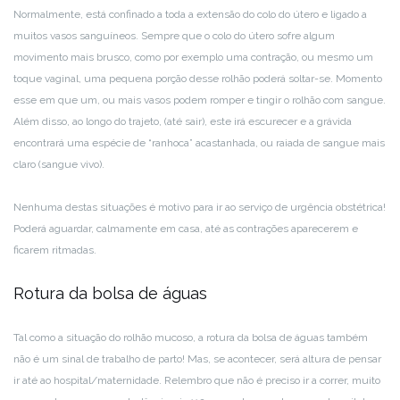
Normalmente, está confinado a toda a extensão do colo do útero e ligado a
muitos vasos sanguíneos. Sempre que o colo do útero sofre algum
movimento mais brusco, como por exemplo uma contração, ou mesmo um
toque vaginal, uma pequena porção desse rolhão poderá soltar-se. Momento
esse em que um, ou mais vasos podem romper e tingir o rolhão com sangue.
Além disso, ao longo do trajeto, (até sair), este irá escurecer e a grávida
encontrará uma espécie de “ranhoca” acastanhada, ou raiada de sangue mais
claro (sangue vivo).
Nenhuma destas situações é motivo para ir ao serviço de urgência obstétrica!
Poderá aguardar, calmamente em casa, até as contrações aparecerem e
ficarem ritmadas.
Rotura da bolsa de águas
Tal como a situação do rolhão mucoso, a rotura da bolsa de águas também
não é um sinal de trabalho de parto! Mas, se acontecer, será altura de pensar
ir até ao hospital/maternidade. Relembro que não é preciso ir a correr, muito