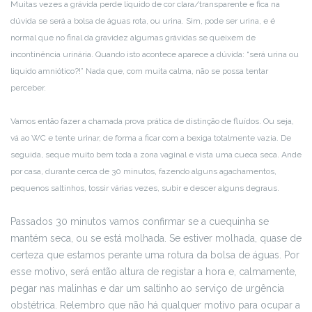
Muitas vezes a grávida perde líquido de cor clara/transparente e fica na
dúvida se será a bolsa de águas rota, ou urina. Sim, pode ser urina, e é
normal que no final da gravidez algumas grávidas se queixem de
incontinência urinária. Quando isto acontece aparece a dúvida: “será urina ou
liquido amniótico?!” Nada que, com muita calma, não se possa tentar
perceber.
Vamos então fazer a chamada prova prática de distinção de fluídos. Ou seja,
vá ao WC e tente urinar, de forma a ficar com a bexiga totalmente vazia. De
seguida, seque muito bem toda a zona vaginal e vista uma cueca seca. Ande
por casa, durante cerca de 30 minutos, fazendo alguns agachamentos,
pequenos saltinhos, tossir várias vezes, subir e descer alguns degraus.
Passados 30 minutos vamos confirmar se a cuequinha se
mantém seca, ou se está molhada. Se estiver molhada, quase de
certeza que estamos perante uma rotura da bolsa de águas. Por
esse motivo, será então altura de registar a hora e, calmamente,
pegar nas malinhas e dar um saltinho ao serviço de urgência
obstétrica. Relembro que não há qualquer motivo para ocupar a