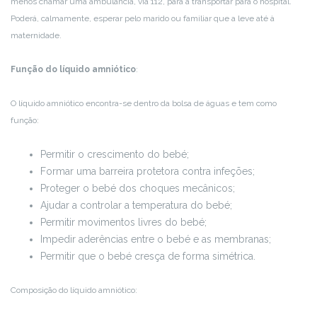
menos chamar uma ambulância, via 112, para a transportar para o hospital.
Poderá, calmamente, esperar pelo marido ou familiar que a leve até à
maternidade.
Função do líquido amniótico
:
O líquido amniótico encontra-se dentro da bolsa de águas e tem como
função:
Permitir o crescimento do bebé;
Formar uma barreira protetora contra infeções;
Proteger o bebé dos choques mecânicos;
Ajudar a controlar a temperatura do bebé;
Permitir movimentos livres do bebé;
Impedir aderências entre o bebé e as membranas;
Permitir que o bebé cresça de forma simétrica.
Composição do líquido amniótico: