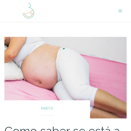
Skip
to
content
PARTO
Como saber se está a