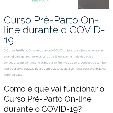
PRÉ PARTO
Curso Pré-Parto On-
line durante o COVID-
19
O Curso Pré-Parto On-line durante o COVID-19 foi a solução que pensei e
arranjei para garantir que os pais que já estavam a meio das aulas
conseguissem continuar o curso atá ao fim. Mas depois, pensei que também
podia ser uma solução para quem estava agora a começar esta aventura da
parentalidade.
Como é que vai funcionar o
Curso Pré-Parto On-line
durante o COVID-19?