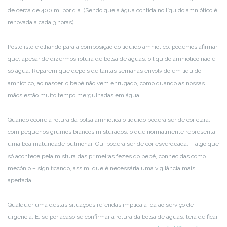
de cerca de 400 ml por dia. (Sendo que a água contida no líquido amniótico é
renovada a cada 3 horas).
Posto isto e olhando para a composição do líquido amniótico, podemos afirmar
que, apesar de dizermos rotura de bolsa de águas, o líquido amniótico não é
só água. Reparem que depois de tantas semanas envolvido em líquido
amniótico, ao nascer, o bebé não vem enrugado, como quando as nossas
mãos estão muito tempo mergulhadas em água.
Quando ocorre a rotura da bolsa amniótica o líquido poderá ser de cor clara,
com pequenos grumos brancos misturados, o que normalmente representa
uma boa maturidade pulmonar. Ou, poderá ser de cor esverdeada, – algo que
só acontece pela mistura das primeiras fezes do bebé, conhecidas como
mecónio – significando, assim, que é necessária uma vigilância mais
apertada.
Qualquer uma destas situações referidas implica a ida ao serviço de
urgência. E, se por acaso se confirmar a rotura da bolsa de águas, terá de ficar