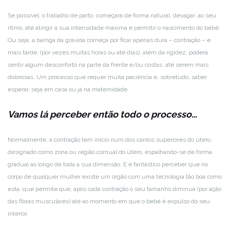
Se possível, o trabalho de parto, começará de forma natural, devagar, ao seu
ritmo, até atingir a sua intensidade máxima e permitir o nascimento do bebé.
Ou seja, a barriga da grávida começa por ficar apenas dura – contração – e
mais tarde, (por vezes muitas horas ou até dias), além da rigidez, poderá
sentir algum desconforto na parte da frente e/ou costas, até serem mais
dolorosas. Um processo que requer muita paciência e, sobretudo, saber
esperar, seja em casa ou já na maternidade.
Vamos lá perceber então todo o processo…
Normalmente, a contração tem início num dos cantos superiores do útero,
designado como zona ou região cornual do útero, espalhando-se de forma
gradual ao longo de toda a sua dimensão. E é fantástico perceber que no
corpo de qualquer mulher existe um órgão com uma tecnologia tão boa como
esta, que permite que, após cada contração o seu tamanho diminua (por ação
das fibras musculares) até ao momento em que o bebé é expulso do seu
interior.