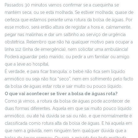
Passados 30 minutos vamos confirmar se a cuequinha se
mantém seca, ou se está molhada. Se estiver molhada, quase de
certeza que estamos perante uma rotura da bolsa de águas. Por
esse motivo, será então altura de registar a hora e, calmamente,
pegar nas malinhas e dar um saltinho ao serviço de urgência
obstétrica. Relembro que não há qualquer motivo para ocupar a
linha 112 (linha de emergência), nem solicitar uma ambulância!
Poderá aguardar pelo marido, ou pedir a um familiar ou amigo
que a leve ao hospital.
É verdade, e para ficar tranquila: o bebé não fica sem líquido
amniótico ou seja não fica “seco”, nem em sofrimento pelo facto
da bolsa de águas estar rota e sair muito ou pouco líquido.
O que vai acontecer se tiver a bolsa de águas rota?
Como já vimos, a rotura da bolsa de águas pode acontecer de
duas formas diferentes. Aquela em que sai muito pouco líquido
amniótico, ou até há dúvida se sai ou não, e que normalmente é
classificada como rotura alta da bolsa de águas. E há aquela em
que nem a grávida, nem ninguém tem qualquer dúvida que a
bolsa de águas rompeu. Ou seja, a grávida fica toda molhada,