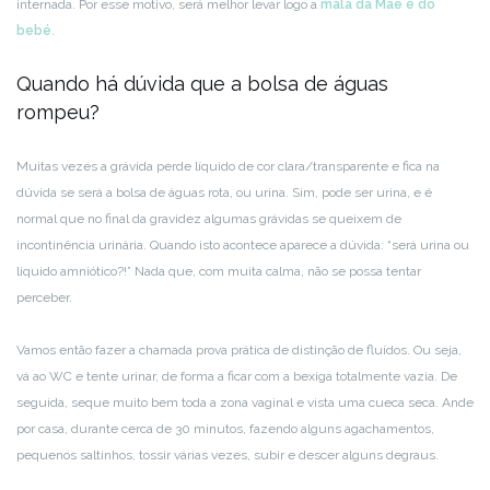
internada. Por esse motivo, será melhor levar logo a
mala da Mãe e do
bebé
.
Quando há dúvida que a bolsa de águas
rompeu?
Muitas vezes a grávida perde líquido de cor clara/transparente e fica na
dúvida se será a bolsa de águas rota, ou urina. Sim, pode ser urina, e é
normal que no final da gravidez algumas grávidas se queixem de
incontinência urinária. Quando isto acontece aparece a dúvida: “será urina ou
liquido amniótico?!” Nada que, com muita calma, não se possa tentar
perceber.
Vamos então fazer a chamada prova prática de distinção de fluídos. Ou seja,
vá ao WC e tente urinar, de forma a ficar com a bexiga totalmente vazia. De
seguida, seque muito bem toda a zona vaginal e vista uma cueca seca. Ande
por casa, durante cerca de 30 minutos, fazendo alguns agachamentos,
pequenos saltinhos, tossir várias vezes, subir e descer alguns degraus.