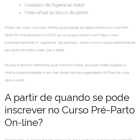
Cuidados de higiene ao bebé
Visita virtual ao bloco de partos
Posto isto, mais uma vez reforço que apesar de agora termos o Curso Pré-
Parto On-line durante o COVID-19, os casais contam com todo o meu
acompanhamento e “vigilância” da gravidez, assim como o apoio extensível ao
pós parto de todos, mãe, pai e bebé.
Nunca é demais relembrar que mesmo Online, as aulas estão sujeitas à
minha disponibilidade e por isso serão sempre agendadas do final de uma
para a outra.
A partir de quando se pode
inscrever no Curso Pré-Parto
On-line?