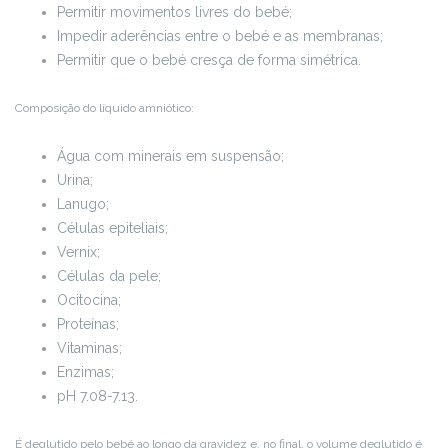
Permitir movimentos livres do bebé;
Impedir aderências entre o bebé e as membranas;
Permitir que o bebé cresça de forma simétrica.
Composição do líquido amniótico:
Água com minerais em suspensão;
Urina;
Lanugo;
Células epiteliais;
Vernix;
Células da pele;
Ocitocina;
Proteínas;
Vitaminas;
Enzimas;
pH 7.08-7.13.
É deglutido pelo bebé ao longo da gravidez e, no final, o volume deglutido é