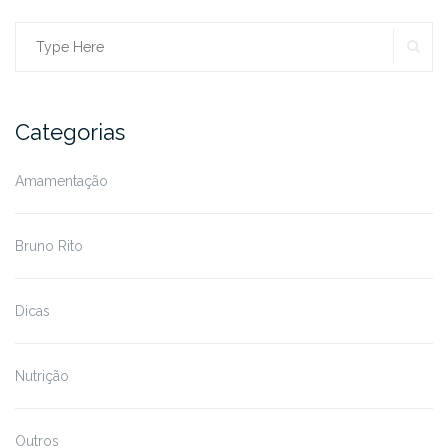
SE
Search
for:
Categorias
Amamentação
Bruno Rito
Dicas
Nutrição
Outros