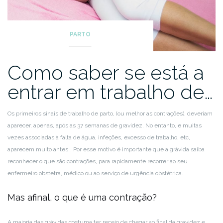
PARTO
Como saber se está a
entrar em trabalho de…
Os primeiros sinais de trabalho de parto, (ou melhor as contrações), deveriam
aparecer, apenas, após as 37 semanas de gravidez. No entanto, e muitas
vezes associadas à falta de água, infeções, excesso de trabalho, etc,
aparecem muito antes… Por esse motivo é importante que a grávida saiba
reconhecer o que são contrações, para rapidamente recorrer ao seu
enfermeiro obstetra, médico ou ao serviço de urgência obstétrica.
Mas afinal, o que é uma contração?
A maioria das grávidas costuma ter receio de chegar ao final da gravidez e