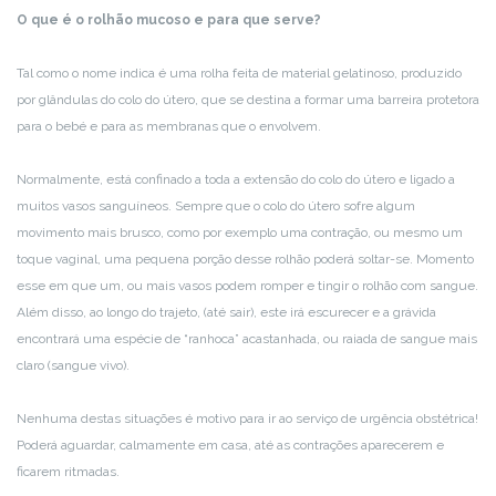
O que é o rolhão mucoso e para que serve?
Tal como o nome indica é uma rolha feita de material gelatinoso, produzido
por glândulas do colo do útero, que se destina a formar uma barreira protetora
para o bebé e para as membranas que o envolvem.
Normalmente, está confinado a toda a extensão do colo do útero e ligado a
muitos vasos sanguíneos. Sempre que o colo do útero sofre algum
movimento mais brusco, como por exemplo uma contração, ou mesmo um
toque vaginal, uma pequena porção desse rolhão poderá soltar-se. Momento
esse em que um, ou mais vasos podem romper e tingir o rolhão com sangue.
Além disso, ao longo do trajeto, (até sair), este irá escurecer e a grávida
encontrará uma espécie de “ranhoca” acastanhada, ou raiada de sangue mais
claro (sangue vivo).
Nenhuma destas situações é motivo para ir ao serviço de urgência obstétrica!
Poderá aguardar, calmamente em casa, até as contrações aparecerem e
ficarem ritmadas.