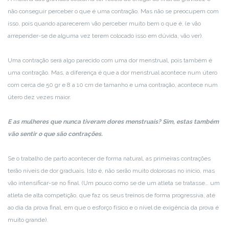
não conseguir perceber o que é uma contração. Mas não se preocupem com
isso, pois quando aparecerem vão perceber muito bem o que é, (e vão
arrepender-se de alguma vez terem colocado isso em dúvida, vão ver).
Uma contração será algo parecido com uma dor menstrual, pois também é
uma contração. Mas, a diferença é que a dor menstrual acontece num útero
com cerca de 50 gr e 8 a 10 cm de tamanho e uma contração, acontece num
útero dez vezes maior.
E as mulheres que nunca tiveram dores menstruais? Sim, estas também
vão sentir o que são contrações.
Se o trabalho de parto acontecer de forma natural, as primeiras contrações
terão níveis de dor graduais. Isto é, não serão muito dolorosas no início, mas
vão intensificar-se no final. (Um pouco como se de um atleta se tratasse… um
atleta de alta competição, que faz os seus treinos de forma progressiva, até
ao dia da prova final, em que o esforço físico e o nível de exigência da prova é
muito grande).